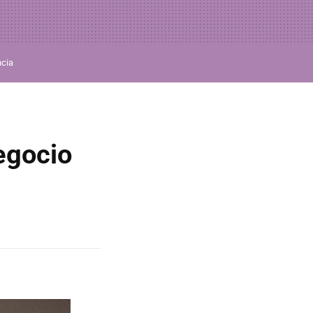
ncia
egocio