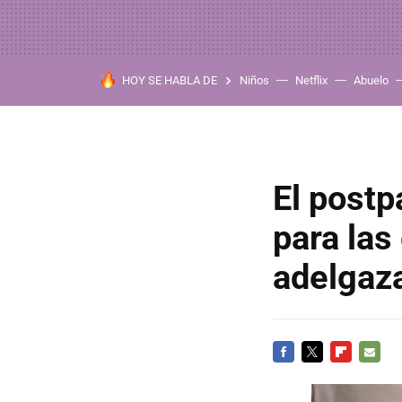
HOY SE HABLA DE
Niños
Netflix
Abuelo
El postp
para las
FACEBOOK
TWITTER
FLIPBOARD
E-
MAIL