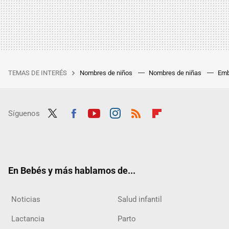
TEMAS DE INTERÉS
Nombres de niños
Nombres de niñas
Emb
Síguenos
Twit
Fac
Yout
Inst
RSS
Flip
ter
ebo
ube
agra
boar
ok
m
d
En Bebés y más hablamos de...
Noticias
Salud infantil
Lactancia
Parto