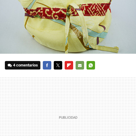
4 comentarios
FACEBOOK
TWITTER
FLIPBOARD
E-
WHATSAPP
MAIL