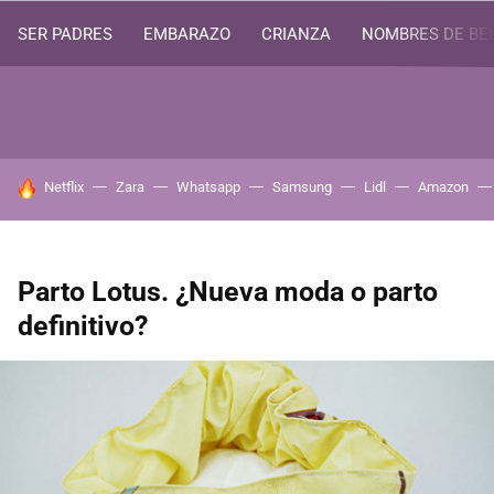
SER PADRES
EMBARAZO
CRIANZA
NOMBRES DE BE
HOY SE HABLA DE
Netflix
Zara
Whatsapp
Samsung
Lidl
Amazon
Parto Lotus. ¿Nueva moda o parto
definitivo?