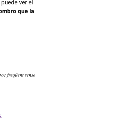
e puede ver el
sombro que la
poc freqüent sense
X