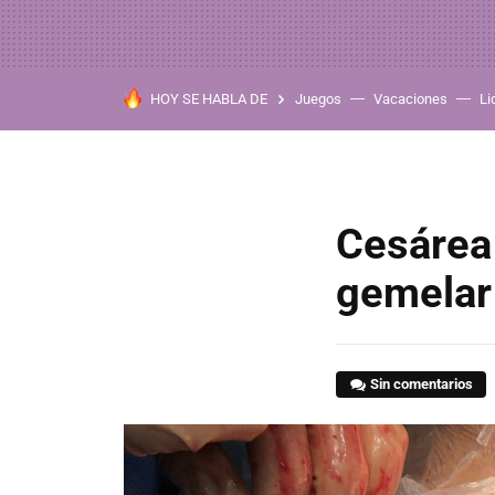
HOY SE HABLA DE
Juegos
Vacaciones
Li
Cesárea 
gemelar 
Sin comentarios