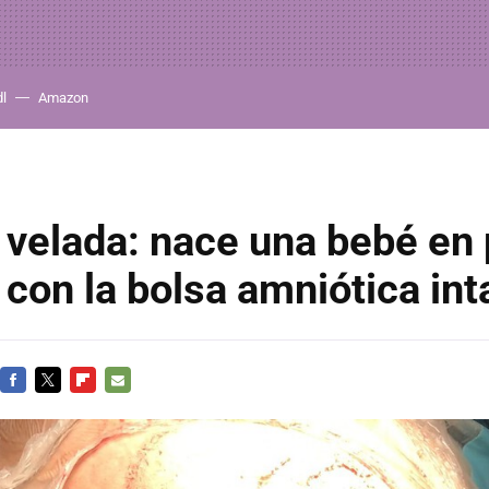
dl
Amazon
velada: nace una bebé en 
con la bolsa amniótica int
FACEBOOK
TWITTER
FLIPBOARD
E-
MAIL