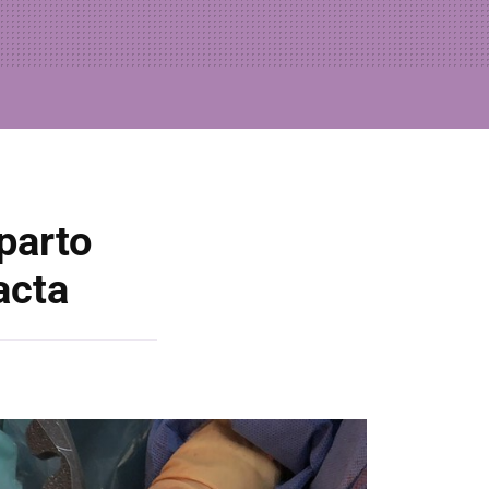
parto
acta