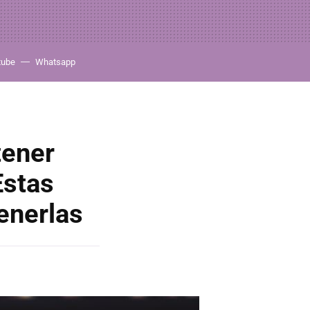
tube
Whatsapp
tener
Estas
enerlas