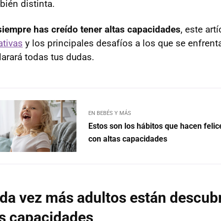
bién distinta.
 siempre has creído tener altas capacidades
, este art
ativas
y los principales desafíos a los que se enfrent
arará todas tus dudas.
EN BEBÉS Y MÁS
Estos son los hábitos que hacen felic
con altas capacidades
da vez más adultos están descub
as capacidades