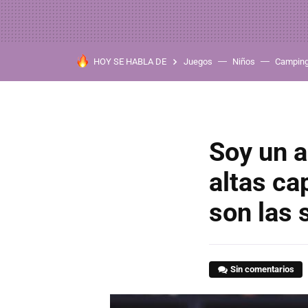
HOY SE HABLA DE
Juegos
Niños
Campin
Soy un a
altas ca
son las 
Sin comentarios