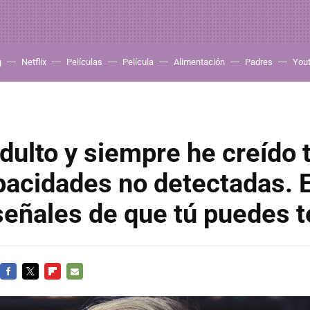
g
Netflix
Películas
Película
Alimentación
Padres
You
dulto y siempre he creído 
pacidades no detectadas. 
señales de que tú puedes t
FACEBOOK
TWITTER
FLIPBOARD
E-
MAIL