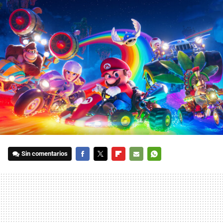
Sin comentarios
FACEBOOK
TWITTER
FLIPBOARD
E-
WHATSAPP
MAIL