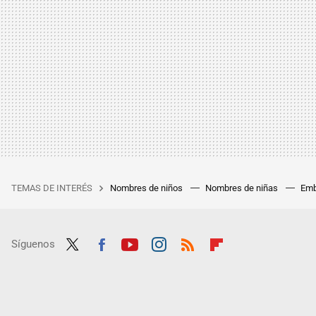
TEMAS DE INTERÉS
Nombres de niños
Nombres de niñas
Emb
Síguenos
Twit
Fac
Yout
Inst
RSS
Flip
ter
ebo
ube
agra
boar
ok
m
d