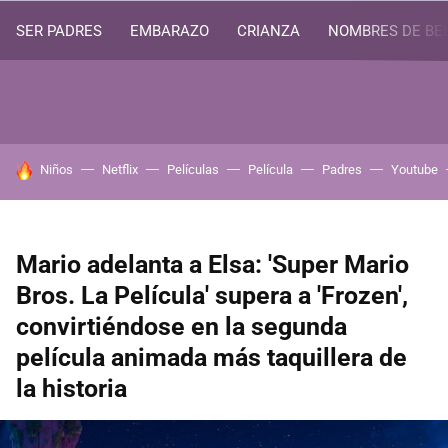
SER PADRES
EMBARAZO
CRIANZA
NOMBRES DE BE
HOY SE HABLA DE
Niños
Netflix
Películas
Película
Padres
Youtube
Mario adelanta a Elsa: 'Super Mario
Bros. La Película' supera a 'Frozen',
convirtiéndose en la segunda
película animada más taquillera de
la historia