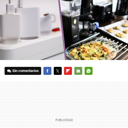
Sin comentarios
FACEBOOK
TWITTER
FLIPBOARD
E-
WHATSAPP
MAIL