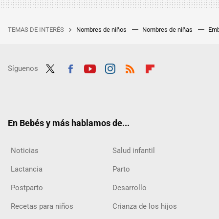
TEMAS DE INTERÉS
Nombres de niños
Nombres de niñas
Emb
Síguenos
Twit
Fac
Yout
Inst
RSS
Flip
ter
ebo
ube
agra
boar
ok
m
d
En Bebés y más hablamos de...
Noticias
Salud infantil
Lactancia
Parto
Postparto
Desarrollo
Recetas para niños
Crianza de los hijos