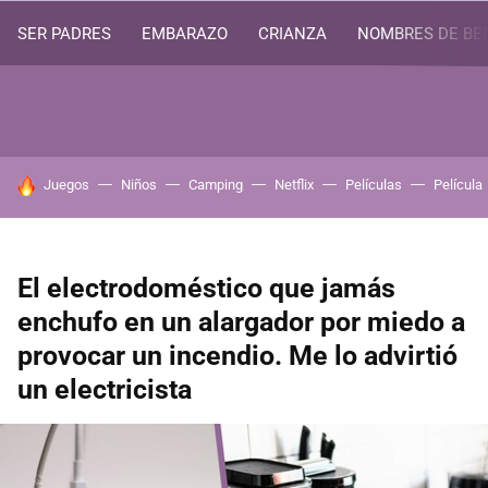
SER PADRES
EMBARAZO
CRIANZA
NOMBRES DE BE
HOY SE HABLA DE
Juegos
Niños
Camping
Netflix
Películas
Película
El electrodoméstico que jamás
enchufo en un alargador por miedo a
provocar un incendio. Me lo advirtió
un electricista