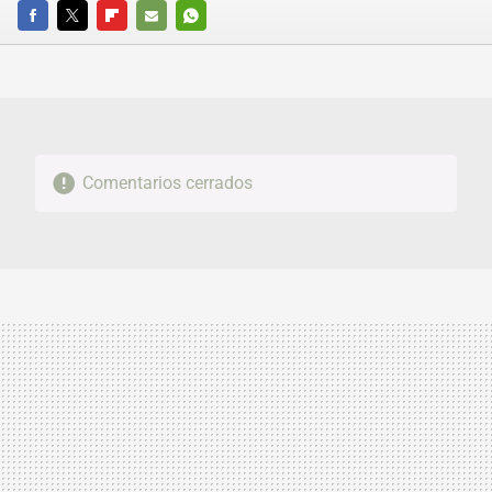
FACEBOOK
TWITTER
FLIPBOARD
E-
WHATSAPP
MAIL
Comentarios cerrados