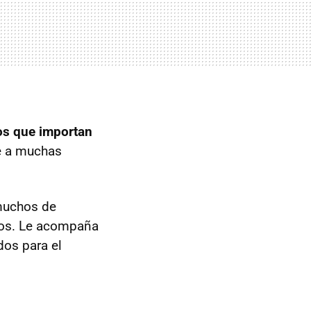
os que importan
ue a muchas
 muchos de
agos. Le acompaña
dos para el