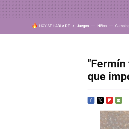
HOY SE HABLA DE
Juegos
Niños
Campin
"Fermín 
que imp
FACEBOOK
TWITTER
FLIPBOARD
E-
MAIL