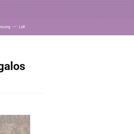
msung
Lidl
galos