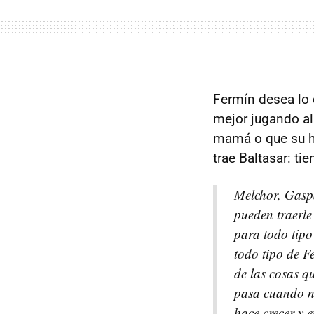
Fermín desea lo q
mejor jugando al
mamá o que su he
trae Baltasar: ti
Melchor, Gaspa
pueden traerle
para todo tipo
todo tipo de F
de las cosas q
pasa cuando no
hace crecer y 