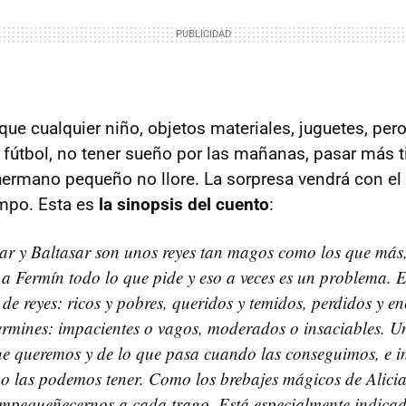
ue cualquier niño, objetos materiales, juguetes, per
 fútbol, no tener sueño por las mañanas, pasar más 
rmano pequeño no llore. La sorpresa vendrá con el 
empo. Esta es
la sinopsis del cuento
:
r y Baltasar son unos reyes tan magos como los que más,
 a Fermín todo lo que pide y eso a veces es un problema. E
 de reyes: ricos y pobres, queridos y temidos, perdidos y e
ermines: impacientes o vagos, moderados o insaciables. U
ue queremos y de lo que pasa cuando las conseguimos, e i
 las podemos tener. Como los brebajes mágicos de Alicia,
empequeñecernos a cada trago. Está especialmente indica