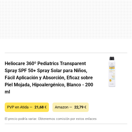
Heliocare 360º Pediatrics Transparent
Spray SPF 50+ Spray Solar para Niños,
Fácil Aplicación y Absorción, Eficaz sobre
Piel Mojada, Hipoalergénico, Blanco - 200
ml
PVP en Atida —
21,68
€
Amazon —
22,79
€
El precio podría variar. Obtenemos comisión por estos enlaces