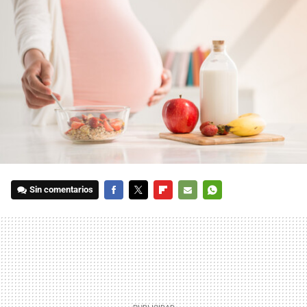
Sin comentarios
FACEBOOK
TWITTER
FLIPBOARD
E-
WHATSAPP
MAIL