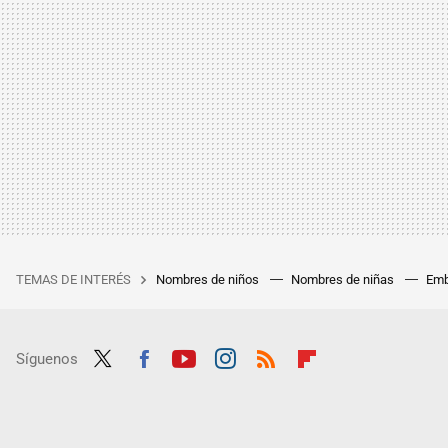
TEMAS DE INTERÉS
Nombres de niños
Nombres de niñas
Emb
Síguenos
Twit
Fac
Yout
Inst
RSS
Flip
ter
ebo
ube
agra
boar