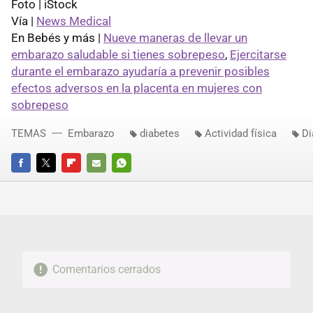
Foto | iStock
Vía |
News Medical
En Bebés y más |
Nueve maneras de llevar un
embarazo saludable si tienes sobrepeso
,
Ejercitarse
durante el embarazo ayudaría a prevenir posibles
efectos adversos en la placenta en mujeres con
sobrepeso
TEMAS
Embarazo
diabetes
Actividad física
Di
FACEBOOK
TWITTER
FLIPBOARD
E-
WHATSAPP
MAIL
Comentarios cerrados