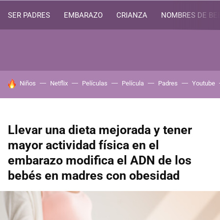
SER PADRES
EMBARAZO
CRIANZA
NOMBRES DE BE
HOY SE HABLA DE
Niños
Netflix
Películas
Película
Padres
Youtube
Llevar una dieta mejorada y tener
mayor actividad física en el
embarazo modifica el ADN de los
bebés en madres con obesidad