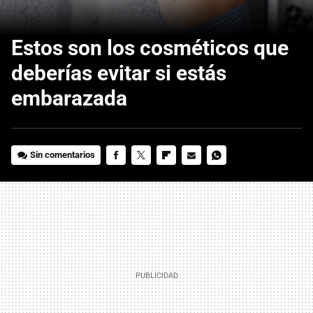
Estos son los cosméticos que
deberías evitar si estás
embarazada
Sin comentarios
FACEBOOK
TWITTER
FLIPBOARD
E-
WHATSAPP
MAIL