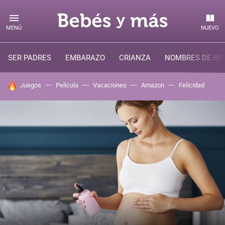
MENÚ
NUEVO
SER PADRES
EMBARAZO
CRIANZA
NOMBRES DE BE
HOY SE HABLA DE
Juegos
Película
Vacaciones
Amazon
Felicidad