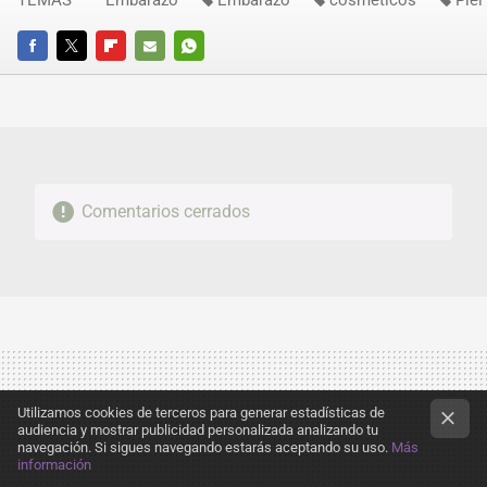
TEMAS
Embarazo
Embarazo
cosméticos
Piel
FACEBOOK
TWITTER
FLIPBOARD
E-
WHATSAPP
MAIL
Comentarios cerrados
Utilizamos cookies de terceros para generar estadísticas de
audiencia y mostrar publicidad personalizada analizando tu
navegación. Si sigues navegando estarás aceptando su uso.
Más
información