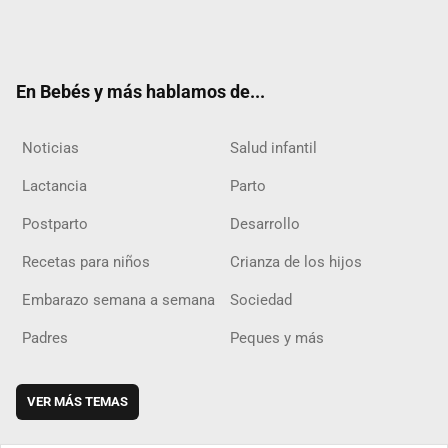
Twit
Fac
Yout
Inst
RSS
Flip
ter
ebo
ube
agra
boar
ok
m
d
En Bebés y más hablamos de...
Noticias
Salud infantil
Lactancia
Parto
Postparto
Desarrollo
Recetas para niños
Crianza de los hijos
Embarazo semana a semana
Sociedad
Padres
Peques y más
VER MÁS TEMAS