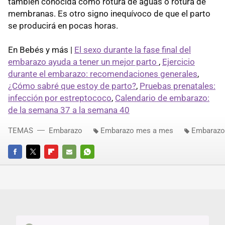
también conocida como rotura de aguas o rotura de
membranas. Es otro signo inequívoco de que el parto
se producirá en pocas horas.
En Bebés y más |
El sexo durante la fase final del
embarazo ayuda a tener un mejor parto
,
Ejercicio
durante el embarazo: recomendaciones generales
,
¿Cómo sabré que estoy de parto?
,
Pruebas prenatales:
infección por estreptococo
,
Calendario de embarazo:
de la semana 37 a la semana 40
TEMAS
Embarazo
Embarazo mes a mes
Embarazo
FACEBOOK
TWITTER
FLIPBOARD
E-
WHATSAPP
MAIL