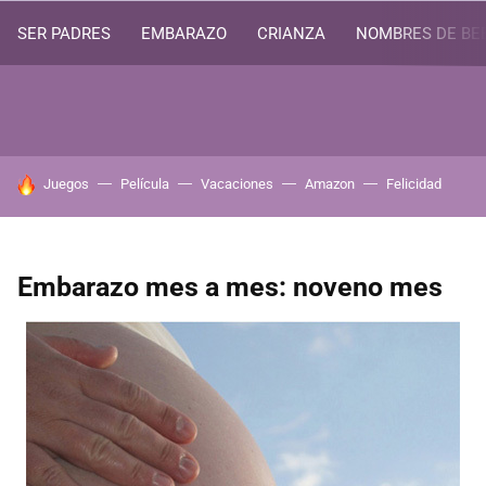
SER PADRES
EMBARAZO
CRIANZA
NOMBRES DE BE
HOY SE HABLA DE
Juegos
Película
Vacaciones
Amazon
Felicidad
Embarazo mes a mes: noveno mes