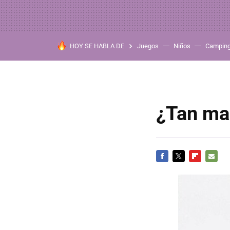
HOY SE HABLA DE
Juegos
Niños
Campin
¿Tan ma
FACEBOOK
TWITTER
FLIPBOARD
E-
MAIL