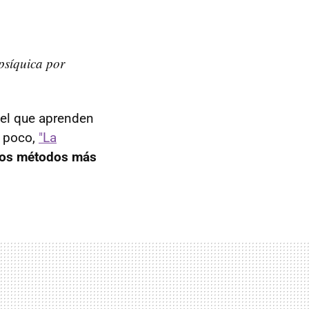
síquica por
el que aprenden
e poco,
"La
los métodos más