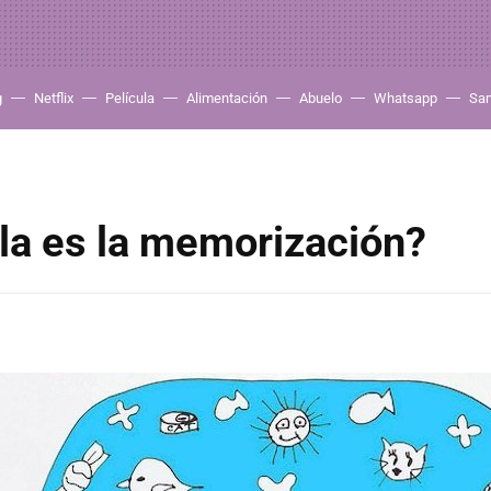
g
Netflix
Película
Alimentación
Abuelo
Whatsapp
Sa
la es la memorización?