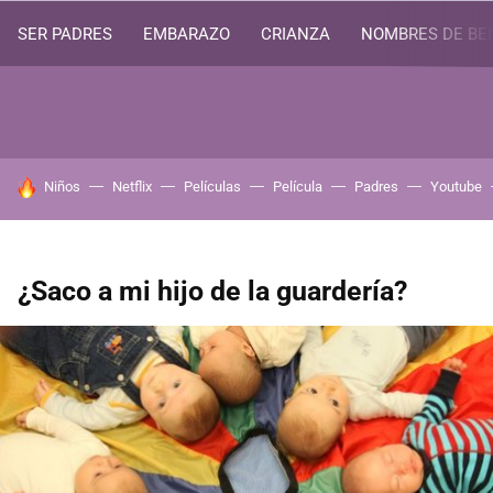
SER PADRES
EMBARAZO
CRIANZA
NOMBRES DE BE
HOY SE HABLA DE
Niños
Netflix
Películas
Película
Padres
Youtube
¿Saco a mi hijo de la guardería?