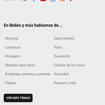
Twit
Fac
Yout
Inst
RSS
Flip
ter
ebo
ube
agra
boar
ok
m
d
En Bebés y más hablamos de...
Noticias
Salud infantil
Lactancia
Parto
Postparto
Desarrollo
Recetas para niños
Crianza de los hijos
Embarazo semana a semana
Sociedad
Padres
Peques y más
VER MÁS TEMAS