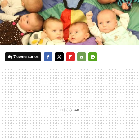
7 comentarios
FACEBOOK
TWITTER
FLIPBOARD
E-
WHATSAPP
MAIL