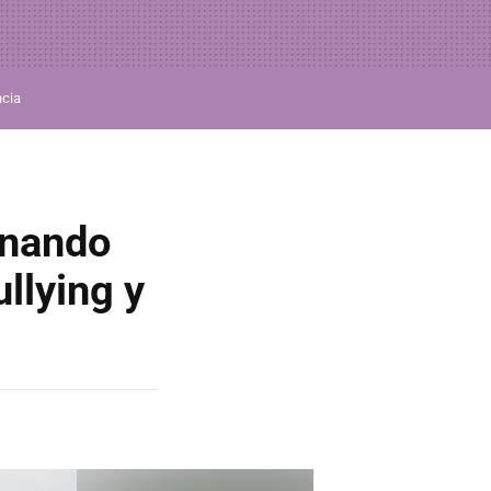
ncia
inando
ullying y