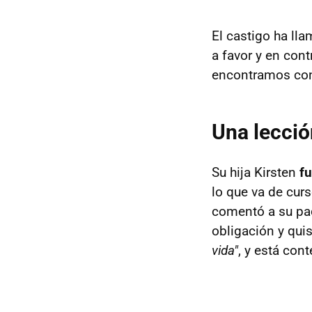
El castigo ha ll
a favor y en cont
encontramos c
Una lecci
Su hija Kirsten
fu
lo que va de cur
comentó a su pad
obligación y qui
vida"
, y está con