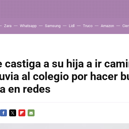
Zara
Whatsapp
Samsung
Lidl
Truco
Amazon
Cie
 castiga a su hija a ir cam
luvia al colegio por hacer b
ca en redes
FACEBOOK
TWITTER
FLIPBOARD
E-
MAIL