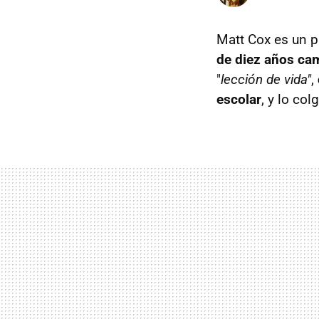
Matt Cox es un p
de diez años cam
"
lección de vida"
,
escolar
, y lo co