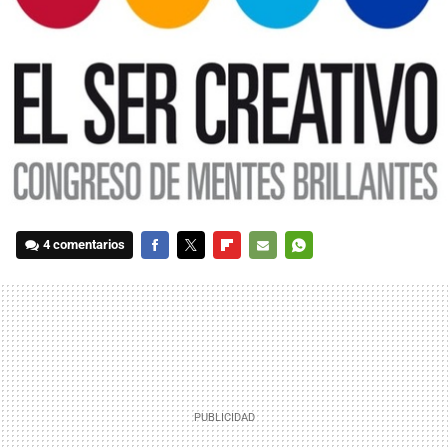
4 comentarios
FACEBOOK
TWITTER
FLIPBOARD
E-
WHATSAPP
MAIL