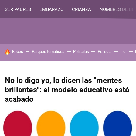
SER PADRES
EMBARAZO
CRIANZA
NOMBRES DE BE
HOY SE HABLA DE
Bebés
Parques temáticos
Películas
Película
Lidl
No lo digo yo, lo dicen las "mentes
brillantes": el modelo educativo está
acabado