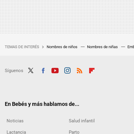
TEMAS DE INTERÉS
Nombres de niños
Nombres de niñas
Emb
Síguenos
Twit
Fac
Yout
Inst
RSS
Flip
ter
ebo
ube
agra
boar
ok
m
d
En Bebés y más hablamos de...
Noticias
Salud infantil
Lactancia
Parto