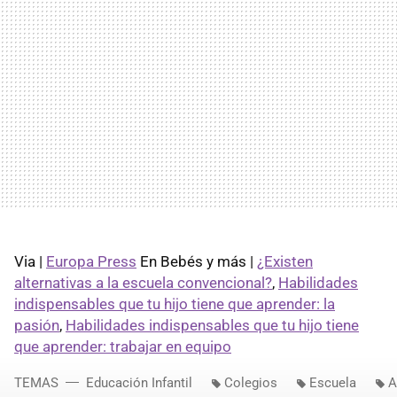
Via |
Europa Press
En Bebés y más |
¿Existen
alternativas a la escuela convencional?
,
Habilidades
indispensables que tu hijo tiene que aprender: la
pasión
,
Habilidades indispensables que tu hijo tiene
que aprender: trabajar en equipo
TEMAS
Educación Infantil
Colegios
Escuela
A