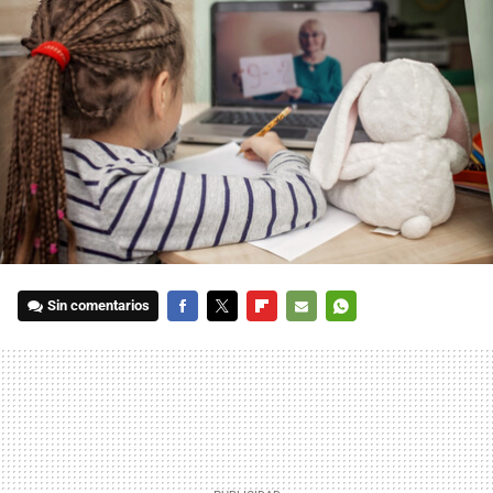
Sin comentarios
FACEBOOK
TWITTER
FLIPBOARD
E-
WHATSAPP
MAIL