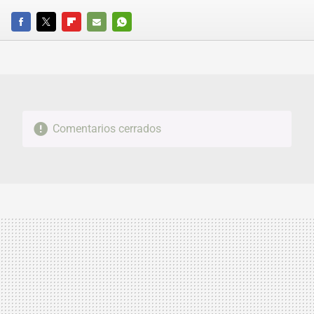
FACEBOOK
TWITTER
FLIPBOARD
E-
WHATSAPP
MAIL
Comentarios cerrados