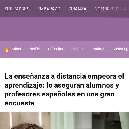
SER PADRES
EMBARAZO
CRIANZA
NOMBRES DE BE
HOY SE HABLA DE
Niños
Netflix
Películas
Película
Padres
Samsung
La enseñanza a distancia empeora el
aprendizaje: lo aseguran alumnos y
profesores españoles en una gran
encuesta