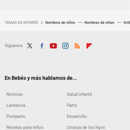
TEMAS DE INTERÉS
Nombres de niños
Nombres de niñas
Emb
Síguenos
Twit
Fac
Yout
Inst
RSS
Flip
ter
ebo
ube
agra
boar
ok
m
d
En Bebés y más hablamos de...
Noticias
Salud infantil
Lactancia
Parto
Postparto
Desarrollo
Recetas para niños
Crianza de los hijos