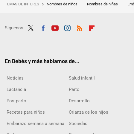
TEMAS DE INTERÉS
Nombres de niños
Nombres de niñas
Emb
Síguenos
Twit
Fac
Yout
Inst
RSS
Flip
ter
ebo
ube
agra
boar
ok
m
d
En Bebés y más hablamos de...
Noticias
Salud infantil
Lactancia
Parto
Postparto
Desarrollo
Recetas para niños
Crianza de los hijos
Embarazo semana a semana
Sociedad