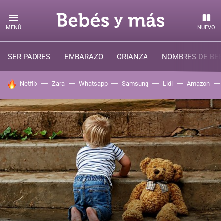
MENÚ
NUEVO
SER PADRES
EMBARAZO
CRIANZA
NOMBRES DE BE
HOY SE HABLA DE
Netflix
Zara
Whatsapp
Samsung
Lidl
Amazon