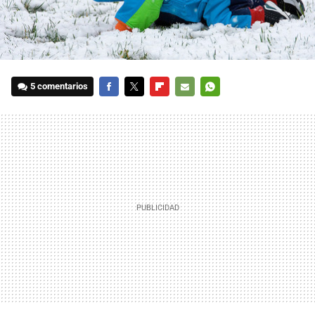
5 comentarios
FACEBOOK
TWITTER
FLIPBOARD
E-
WHATSAPP
MAIL