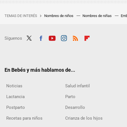
TEMAS DE INTERÉS
Nombres de niños
Nombres de niñas
Emb
Síguenos
Twit
Fac
Yout
Inst
RSS
Flip
ter
ebo
ube
agra
boar
ok
m
d
En Bebés y más hablamos de...
Noticias
Salud infantil
Lactancia
Parto
Postparto
Desarrollo
Recetas para niños
Crianza de los hijos