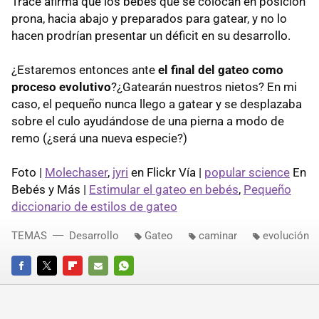
Trace afirma que los bebés que se colocan en posición
prona, hacia abajo y preparados para gatear, y no lo
hacen prodrían presentar un déficit en su desarrollo.
¿Estaremos entonces ante
el final del gateo como
proceso evolutivo
?¿Gatearán nuestros nietos? En mi
caso, el pequeño nunca llego a gatear y se desplazaba
sobre el culo ayudándose de una pierna a modo de
remo (¿será una nueva especie?)
Foto |
Molechaser
,
jyri
en Flickr Vía |
popular science
En
Bebés y Más |
Estimular el gateo en bebés
,
Pequeño
diccionario de estilos de gateo
TEMAS
Desarrollo
Gateo
caminar
evolución
FACEBOOK
TWITTER
FLIPBOARD
E-
WHATSAPP
MAIL