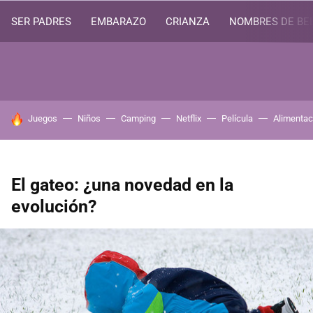
SER PADRES
EMBARAZO
CRIANZA
NOMBRES DE BE
HOY SE HABLA DE
Juegos
Niños
Camping
Netflix
Película
Alimentac
El gateo: ¿una novedad en la
evolución?