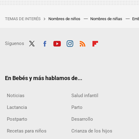
TEMAS DE INTERÉS
Nombres de niños
Nombres de niñas
Emb
Síguenos
Twit
Fac
Yout
Inst
RSS
Flip
ter
ebo
ube
agra
boar
ok
m
d
En Bebés y más hablamos de...
Noticias
Salud infantil
Lactancia
Parto
Postparto
Desarrollo
Recetas para niños
Crianza de los hijos