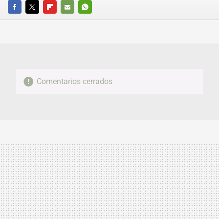
FACEBOOK
TWITTER
FLIPBOARD
E-
WHATSAPP
MAIL
Comentarios cerrados