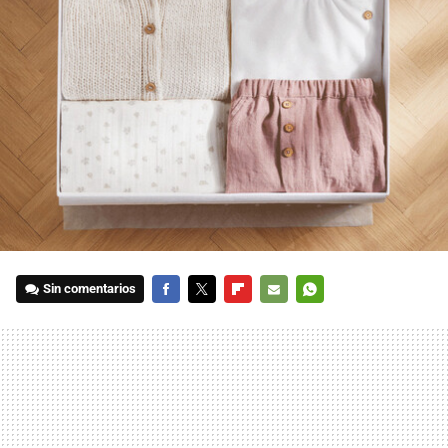
Sin comentarios
FACEBOOK
TWITTER
FLIPBOARD
E-
WHATSAPP
MAIL