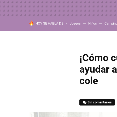
HOY SE HABLA DE
Juegos
Niños
Campin
¡Cómo c
ayudar a
cole
Sin comentarios