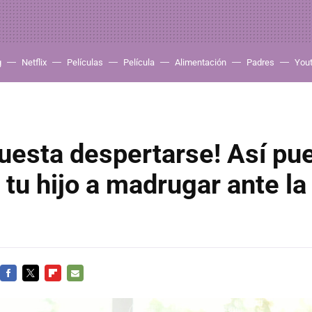
g
Netflix
Películas
Película
Alimentación
Padres
You
uesta despertarse! Así pu
 tu hijo a madrugar ante la 
FACEBOOK
TWITTER
FLIPBOARD
E-
MAIL