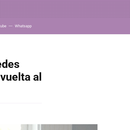
tube
Whatsapp
edes
vuelta al