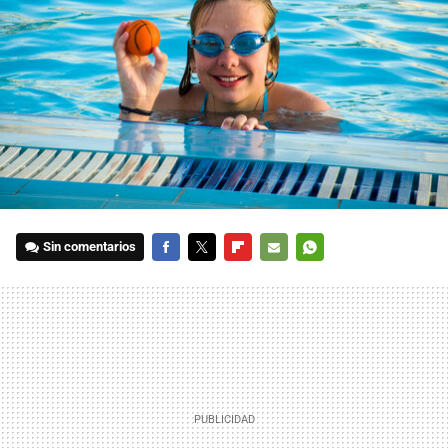
Sin comentarios
FACEBOOK
TWITTER
FLIPBOARD
E-
WHATSAPP
MAIL