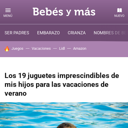
MENÚ
NUEVO
SER PADRES
EMBARAZO
CRIANZA
NOMBRES DE BE
HOY SE HABLA DE
Juegos
Vacaciones
Lidl
Amazon
Los 19 juguetes imprescindibles de
mis hijos para las vacaciones de
verano