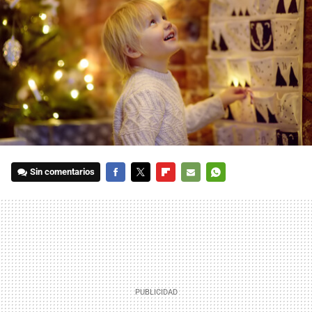
Sin comentarios
FACEBOOK
TWITTER
FLIPBOARD
E-
WHATSAPP
MAIL