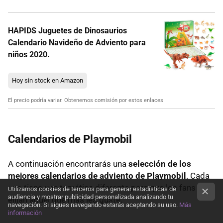
HAPIDS Juguetes de Dinosaurios
Calendario Navideño de Adviento para
niños 2020.
Hoy sin stock en Amazon
El precio podría variar. Obtenemos comisión por estos enlaces
Calendarios de Playmobil
A continuación encontrarás una
selección de los
mejores calendarios de adviento de Playmobil
. Cada
uno tiene una temática diferente para que los fans
Utilizamos cookies de terceros para generar estadísticas de
audiencia y mostrar publicidad personalizada analizando tu
elijan aquel que más les guste.
navegación. Si sigues navegando estarás aceptando su uso.
Más
información