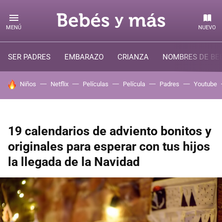
MENÚ
NUEVO
SER PADRES
EMBARAZO
CRIANZA
NOMBRES DE BE
HOY SE HABLA DE
Niños
Netflix
Películas
Película
Padres
Youtube
19 calendarios de adviento bonitos y
originales para esperar con tus hijos
la llegada de la Navidad