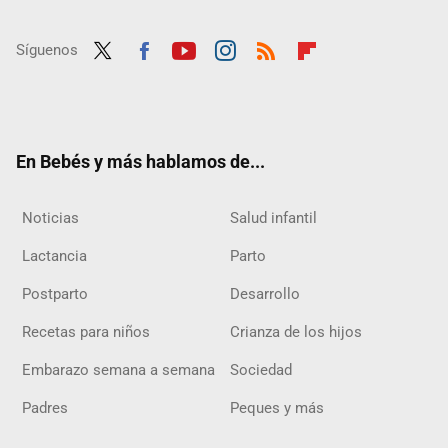
Síguenos
Twit
Fac
Yout
Inst
RSS
Flip
ter
ebo
ube
agra
boar
ok
m
d
En Bebés y más hablamos de...
Noticias
Salud infantil
Lactancia
Parto
Postparto
Desarrollo
Recetas para niños
Crianza de los hijos
Embarazo semana a semana
Sociedad
Padres
Peques y más