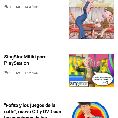
COMENTARIOS
1
HACE 14 AÑOS
SingStar Miliki para
PlayStation
COMENTARIOS
0
HACE 17 AÑOS
"Fofito y los juegos de la
calle", nuevo CD y DVD con
las canciones de los