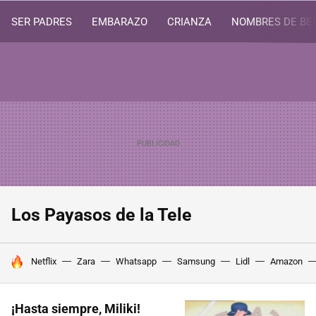
SER PADRES
EMBARAZO
CRIANZA
NOMBRES DE BE
Los Payasos de la Tele
HOY SE HABLA DE
Netflix
Zara
Whatsapp
Samsung
Lidl
Amazon
¡Hasta siempre, Miliki!