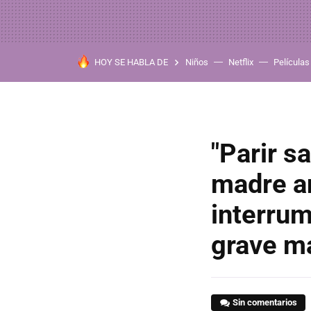
HOY SE HABLA DE
Niños
Netflix
Películas
"Parir s
madre an
interrum
grave m
Sin comentarios