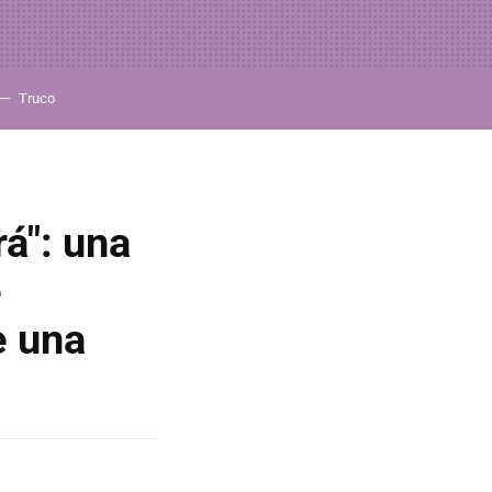
Truco
rá": una
e
e una