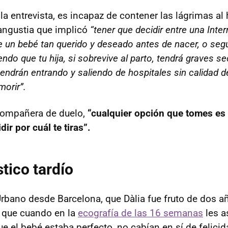
la entrevista, es incapaz de contener las lágrimas al 
angustia que implicó
“tener que decidir entre una Inter
 un bebé tan querido y deseado antes de nacer, o segu
ndo que tu hija, si sobrevive al parto, tendrá graves se
tendrán entrando y saliendo de hospitales sin calidad d
morir”.
ompañera de duelo,
“cualquier opción que tomes es 
ir por cuál te tiras”.
tico tardío
rbano desde Barcelona, que Dàlia fue fruto de dos a
 que cuando en la
ecografía de las 16 semanas
les a
ue el bebé estaba perfecto, no cabían en sí de felicid