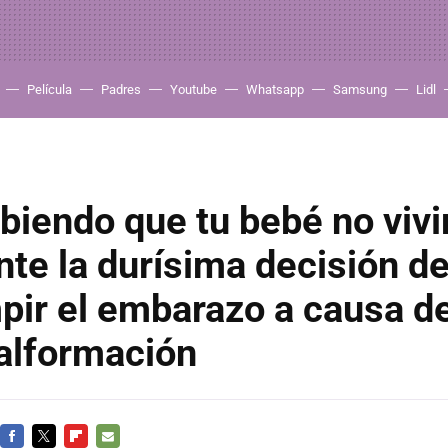
Película
Padres
Youtube
Whatsapp
Samsung
Lidl
abiendo que tu bebé no vivi
te la durísima decisión d
pir el embarazo a causa d
alformación