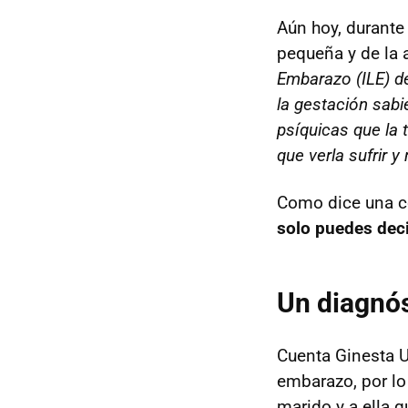
Aún hoy, durante 
pequeña y de la 
Embarazo (ILE) de
la gestación sabie
psíquicas que la 
que verla sufrir y 
Como dice una c
solo puedes decid
Un diagnós
Cuenta Ginesta U
embarazo, por lo
marido y a ella q