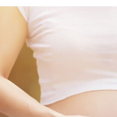
FACEBOOK
TWITTER
FLIPBOARD
E-
MAIL