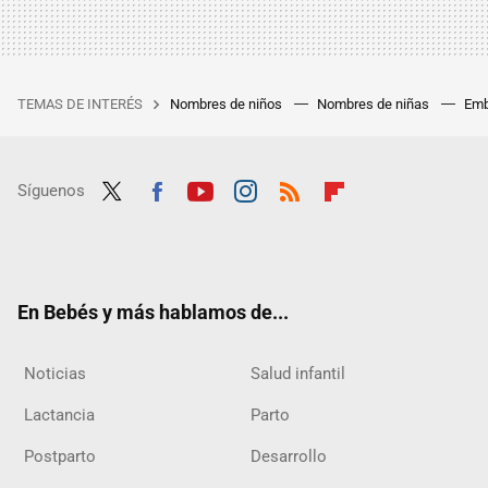
TEMAS DE INTERÉS
Nombres de niños
Nombres de niñas
Emb
Síguenos
Twit
Fac
Yout
Inst
RSS
Flip
ter
ebo
ube
agra
boar
ok
m
d
En Bebés y más hablamos de...
Noticias
Salud infantil
Lactancia
Parto
Postparto
Desarrollo