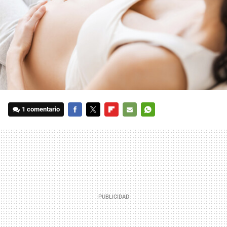
1 comentario
FACEBOOK
TWITTER
FLIPBOARD
E-
WHATSAPP
MAIL