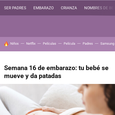
SER PADRES
EMBARAZO
CRIANZA
NOMBRES DE BE
HOY SE HABLA DE
Niños
Netflix
Películas
Película
Padres
Samsung
Semana 16 de embarazo: tu bebé se
mueve y da patadas