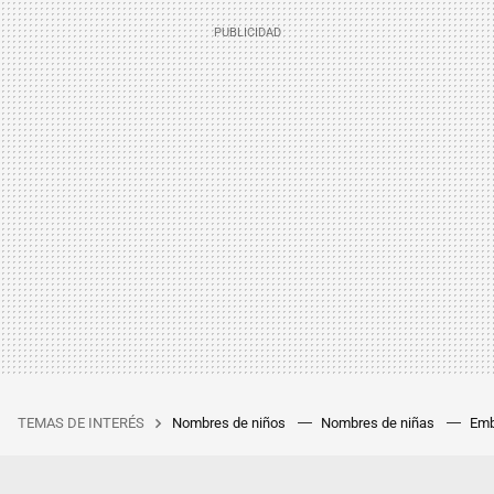
TEMAS DE INTERÉS
Nombres de niños
Nombres de niñas
Emb