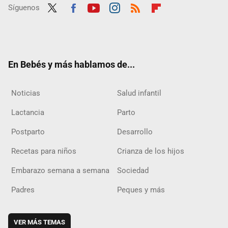
Síguenos
Twit
Fac
Yout
Inst
RSS
Flip
ter
ebo
ube
agra
boar
ok
m
d
En Bebés y más hablamos de...
Noticias
Salud infantil
Lactancia
Parto
Postparto
Desarrollo
Recetas para niños
Crianza de los hijos
Embarazo semana a semana
Sociedad
Padres
Peques y más
VER MÁS TEMAS