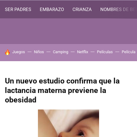
SER PADRES
EMBARAZO
CRIANZA
NOMBRES DE BE
HOY SE HABLA DE
Juegos
Niños
Camping
Netflix
Películas
Película
Un nuevo estudio confirma que la
lactancia materna previene la
obesidad