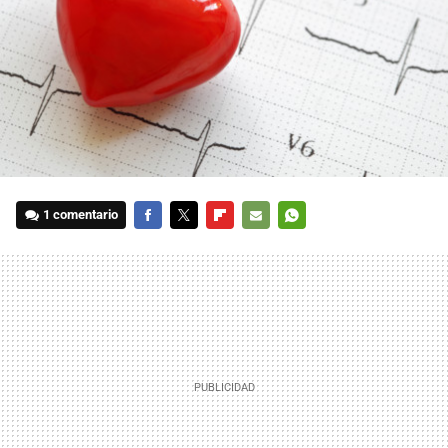
1 comentario
FACEBOOK
TWITTER
FLIPBOARD
E-
WHATSAPP
MAIL