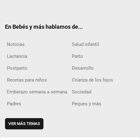
Twit
Fac
Yout
Inst
RSS
Flip
ter
ebo
ube
agra
boar
ok
m
d
En Bebés y más hablamos de...
Noticias
Salud infantil
Lactancia
Parto
Postparto
Desarrollo
Recetas para niños
Crianza de los hijos
Embarazo semana a semana
Sociedad
Padres
Peques y más
VER MÁS TEMAS