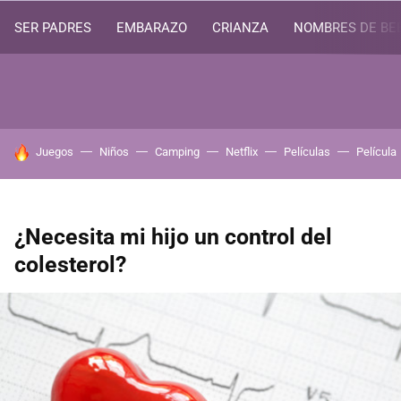
SER PADRES
EMBARAZO
CRIANZA
NOMBRES DE BE
HOY SE HABLA DE
Juegos
Niños
Camping
Netflix
Películas
Película
¿Necesita mi hijo un control del
colesterol?