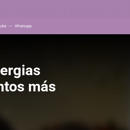
tube
Whatsapp
lergias
entos más