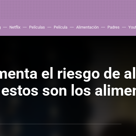
g
Netflix
Películas
Película
Alimentación
Padres
You
enta el riesgo de a
y estos son los alim