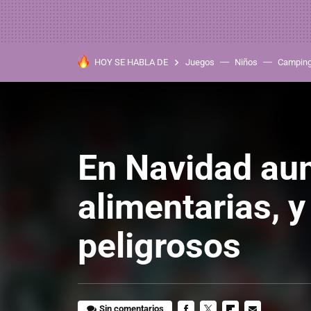
HOY SE HABLA DE
Juegos
Niños
Campin
En Navidad aum
alimentarias, 
peligrosos
Sin comentarios