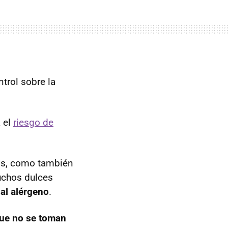
ntrol sobre la
a el
riesgo de
ños, como también
uchos dulces
ial alérgeno
.
que no se toman