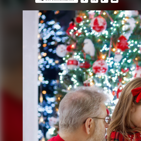
FACEBOOK
TWITTER
FLIPBOARD
E-
MAIL