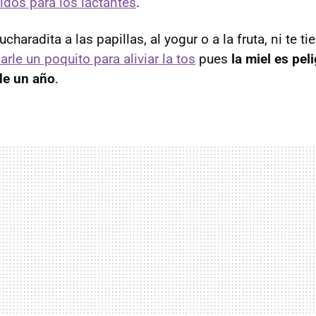
idos para los lactantes
.
haradita a las papillas, al yogur o a la fruta, ni te t
arle un poquito para aliviar la tos
pues
la miel es pel
de un año
.