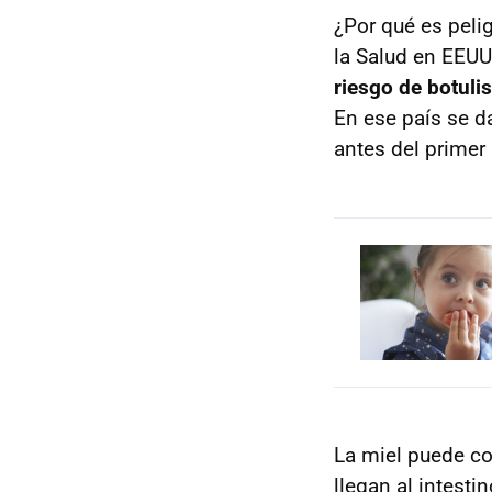
¿Por qué es peli
la Salud en EEU
riesgo de botuli
En ese país se d
antes del primer
La miel puede co
llegan al intesti