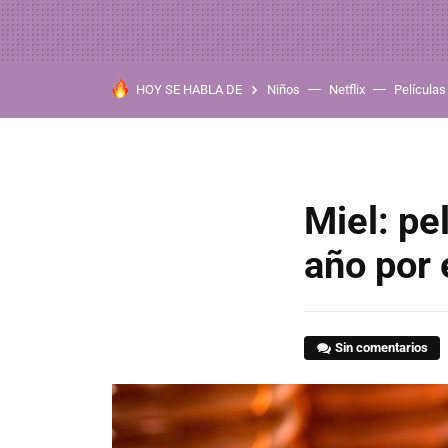
HOY SE HABLA DE
Niños
Netflix
Películas
Miel: pe
año por 
Sin comentarios