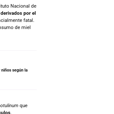
ituto Nacional de
 derivados por el
cialmente fatal.
onsumo de miel
 niños según la
botulinum
que
culos
.