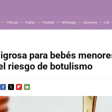
Película
Padres
Youtube
Whatsapp
Samsung
Lidl
ligrosa para bebés menore
el riesgo de botulismo
FACEBOOK
TWITTER
FLIPBOARD
E-
MAIL