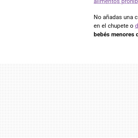
alimentos prohib
No añadas una cuc
en el chupete o
d
bebés menores 