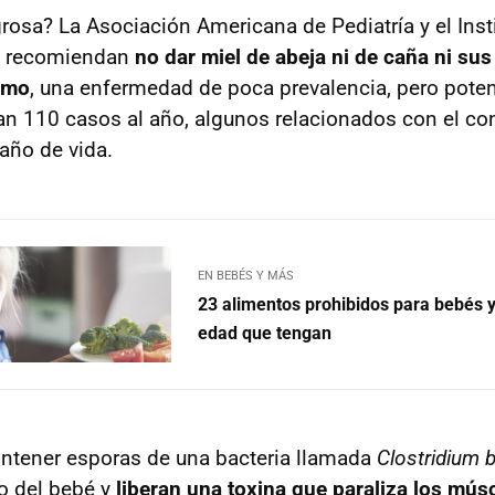
grosa? La Asociación Americana de Pediatría y el Inst
U recomiendan
no dar miel de abeja ni de caña ni sus
smo
, una enfermedad de poca prevalencia, pero poten
an 110 casos al año, algunos relacionados con el c
 año de vida.
EN BEBÉS Y MÁS
23 alimentos prohibidos para bebés y
edad que tengan
ntener esporas de una bacteria llamada
Clostridium 
no del bebé y
liberan una toxina que paraliza los mús