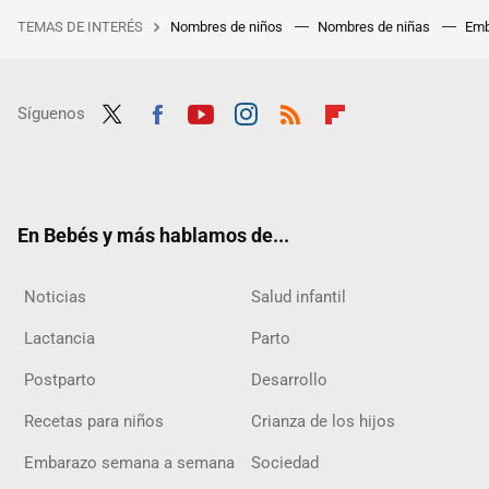
TEMAS DE INTERÉS
Nombres de niños
Nombres de niñas
Emb
Síguenos
Twit
Fac
Yout
Inst
RSS
Flip
ter
ebo
ube
agra
boar
ok
m
d
En Bebés y más hablamos de...
Noticias
Salud infantil
Lactancia
Parto
Postparto
Desarrollo
Recetas para niños
Crianza de los hijos
Embarazo semana a semana
Sociedad