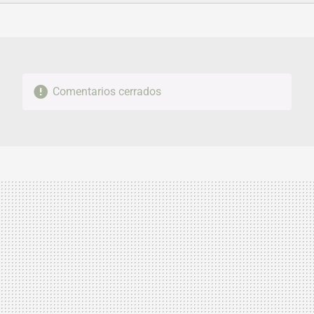
FACEBOOK
TWITTER
FLIPBOARD
E-
WHATSAPP
MAIL
Comentarios cerrados