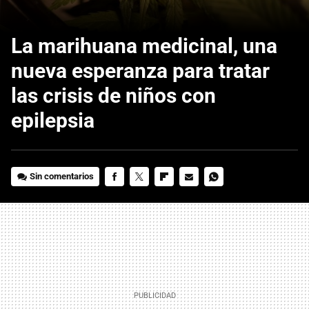
La marihuana medicinal, una
nueva esperanza para tratar
las crisis de niños con
epilepsia
Sin comentarios
FACEBOOK
TWITTER
FLIPBOARD
E-
WHATSAPP
MAIL