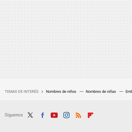
TEMAS DE INTERÉS
Nombres de niños
Nombres de niñas
Emb
Síguenos
Twit
Fac
Yout
Inst
RSS
Flip