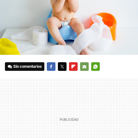
Sin comentarios
FACEBOOK
TWITTER
FLIPBOARD
E-
WHATSAPP
MAIL