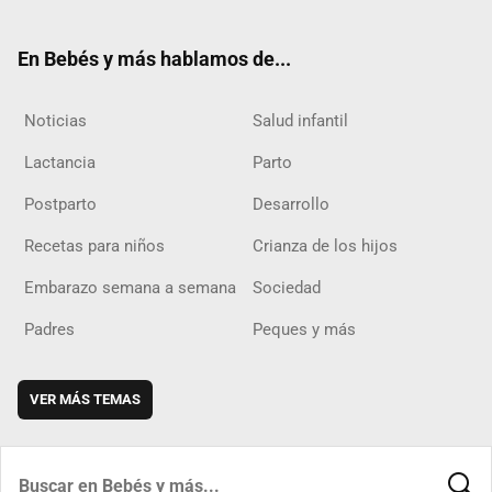
ter
ebo
ube
agra
boar
ok
m
d
En Bebés y más hablamos de...
Noticias
Salud infantil
Lactancia
Parto
Postparto
Desarrollo
Recetas para niños
Crianza de los hijos
Embarazo semana a semana
Sociedad
Padres
Peques y más
VER MÁS TEMAS