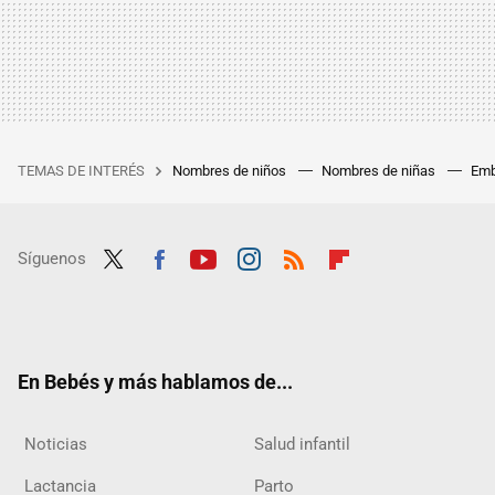
TEMAS DE INTERÉS
Nombres de niños
Nombres de niñas
Emb
Síguenos
Twit
Fac
Yout
Inst
RSS
Flip
ter
ebo
ube
agra
boar
ok
m
d
En Bebés y más hablamos de...
Noticias
Salud infantil
Lactancia
Parto