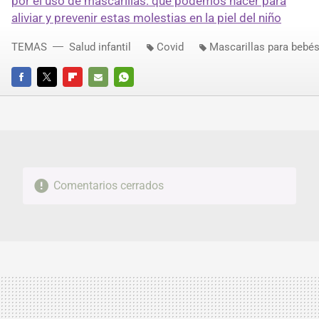
por el uso de mascarillas: qué podemos hacer para
aliviar y prevenir estas molestias en la piel del niño
TEMAS
Salud infantil
Covid
Mascarillas para bebés
FACEBOOK
TWITTER
FLIPBOARD
E-
WHATSAPP
MAIL
Comentarios cerrados