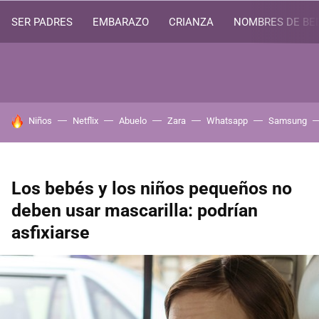
SER PADRES
EMBARAZO
CRIANZA
NOMBRES DE BE
HOY SE HABLA DE
Niños
Netflix
Abuelo
Zara
Whatsapp
Samsung
Los bebés y los niños pequeños no
deben usar mascarilla: podrían
asfixiarse