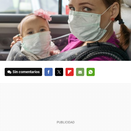
Sin comentarios
FACEBOOK
TWITTER
FLIPBOARD
E-
WHATSAPP
MAIL