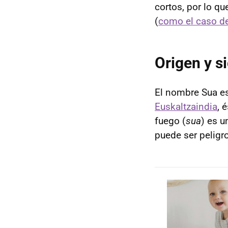
cortos, por lo q
(
como el caso d
Origen y s
El nombre Sua es
Euskaltzaindia
, 
fuego (
sua
) es u
puede ser peligr