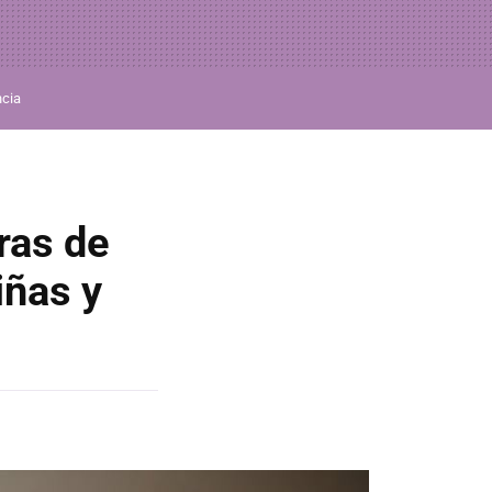
ncia
ras de
iñas y