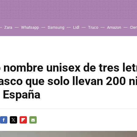
Zara
Whatsapp
Samsung
Lidl
Truco
Amazon
Cie
o nombre unisex de tres let
asco que solo llevan 200 n
n España
FACEBOOK
TWITTER
FLIPBOARD
E-
MAIL