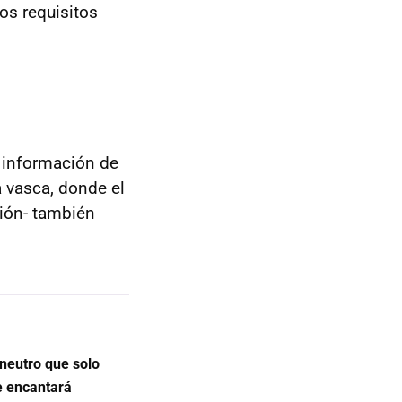
os requisitos
 información de
a vasca, donde el
ción- también
 neutro que solo
te encantará