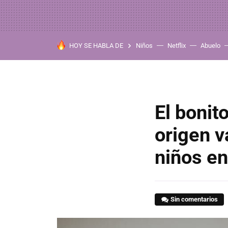
HOY SE HABLA DE
Niños
Netflix
Abuelo
El bonit
origen v
niños e
Sin comentarios