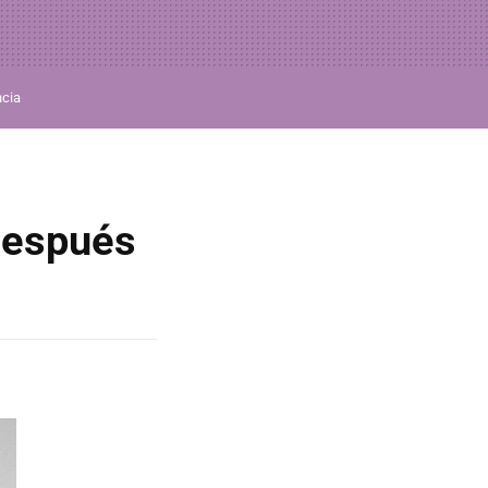
ncia
 después