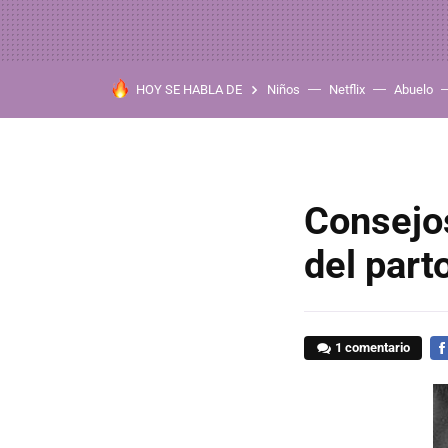
HOY SE HABLA DE
Niños
Netflix
Abuelo
Consejos
del par
1 comentario
FA