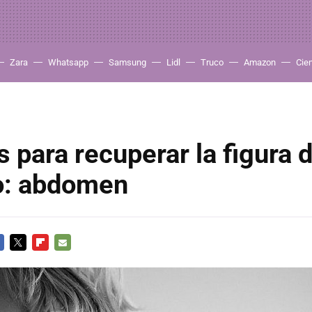
Zara
Whatsapp
Samsung
Lidl
Truco
Amazon
Cie
 para recuperar la figura
to: abdomen
CEBOOK
TWITTER
FLIPBOARD
E-
MAIL