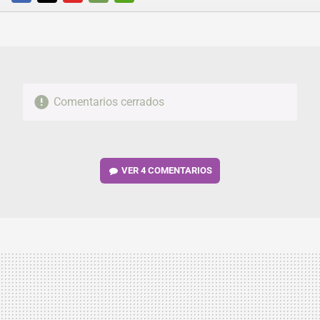
FACEBOOK
TWITTER
FLIPBOARD
E-
WHATSAPP
MAIL
Comentarios cerrados
VER
4 COMENTARIOS