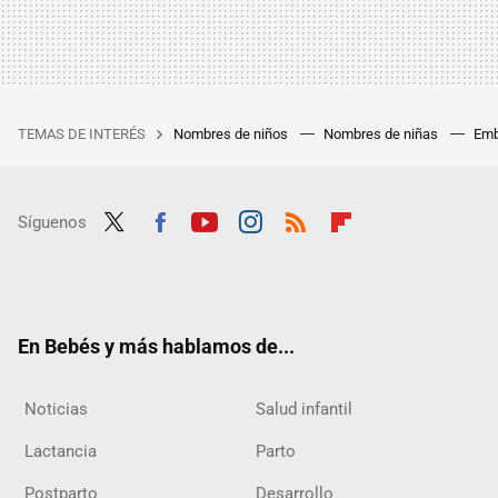
TEMAS DE INTERÉS
Nombres de niños
Nombres de niñas
Emb
Síguenos
Twit
Fac
Yout
Inst
RSS
Flip
ter
ebo
ube
agra
boar
ok
m
d
En Bebés y más hablamos de...
Noticias
Salud infantil
Lactancia
Parto
Postparto
Desarrollo