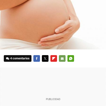
4 comentarios
FACEBOOK
TWITTER
FLIPBOARD
E-
WHATSAPP
MAIL