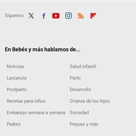
Síguenos
Twit
Fac
Yout
Inst
RSS
Flip
ter
ebo
ube
agra
boar
ok
m
d
En Bebés y más hablamos de...
Noticias
Salud infantil
Lactancia
Parto
Postparto
Desarrollo
Recetas para niños
Crianza de los hijos
Embarazo semana a semana
Sociedad
Padres
Peques y más