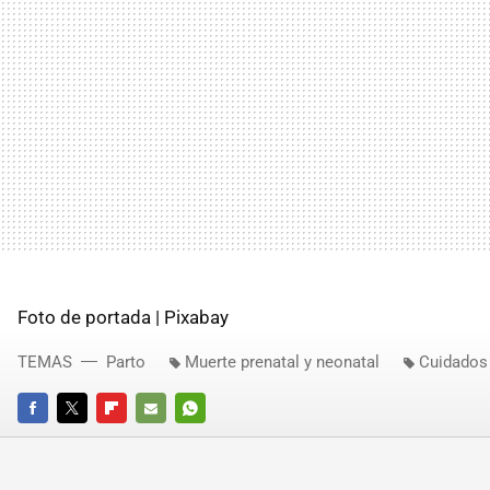
Foto de portada | Pixabay
TEMAS
Parto
Muerte prenatal y neonatal
Cuidados
FACEBOOK
TWITTER
FLIPBOARD
E-
WHATSAPP
MAIL