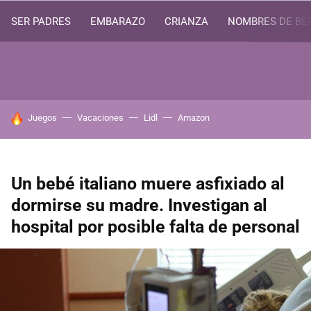
SER PADRES
EMBARAZO
CRIANZA
NOMBRES DE BE
HOY SE HABLA DE
Juegos
Vacaciones
Lidl
Amazon
Un bebé italiano muere asfixiado al
dormirse su madre. Investigan al
hospital por posible falta de personal