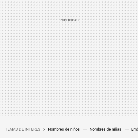
TEMAS DE INTERÉS
Nombres de niños
Nombres de niñas
Emb