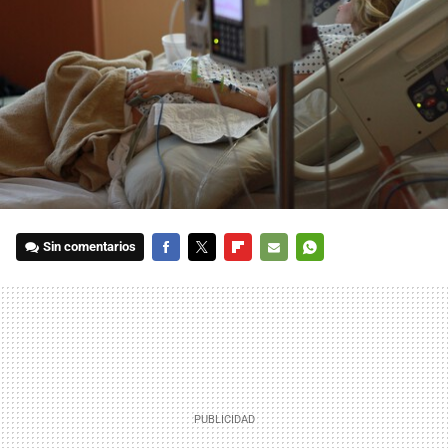
Sin comentarios
FACEBOOK
TWITTER
FLIPBOARD
E-
WHATSAPP
MAIL