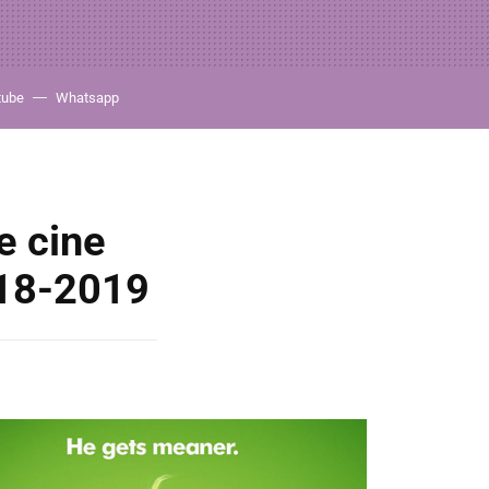
tube
Whatsapp
e cine
018-2019