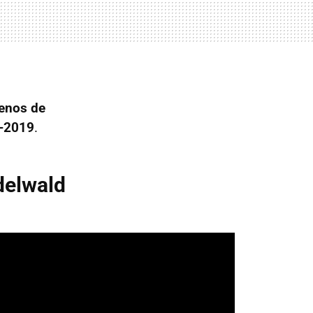
renos de
8-2019
.
delwald