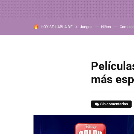
HOY SE HABLA DE
Juegos
Niños
Campin
Película
más esp
Sin comentarios