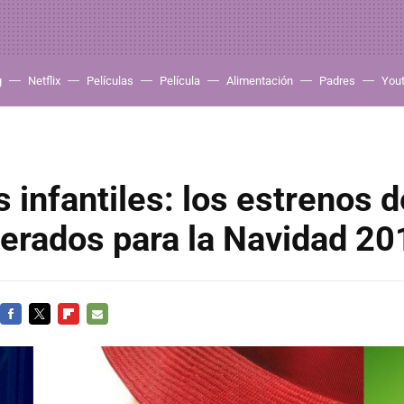
g
Netflix
Películas
Película
Alimentación
Padres
You
s infantiles: los estrenos d
erados para la Navidad 2
FACEBOOK
TWITTER
FLIPBOARD
E-
MAIL