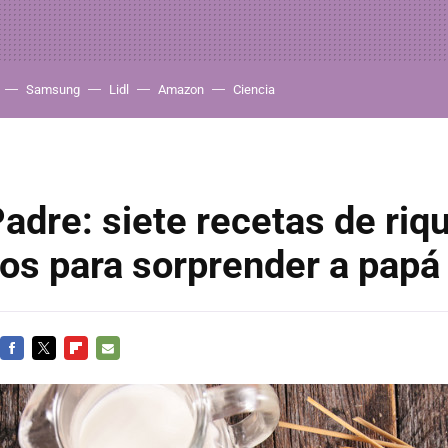
Samsung
Lidl
Amazon
Ciencia
Padre: siete recetas de riq
os para sorprender a papá
FACEBOOK
TWITTER
FLIPBOARD
E-
MAIL