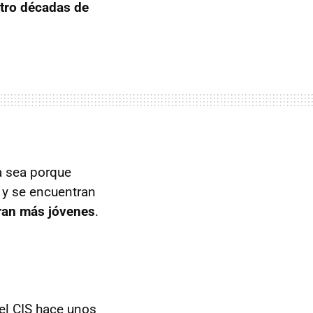
atro décadas de
a sea porque
 y se encuentran
eran más jóvenes
.
el CIS hace unos