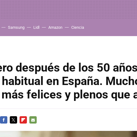
Samsung
Lidl
Amazon
Ciencia
ero después de los 50 año
 habitual en España. Much
 más felices y plenos que 
FACEBOOK
TWITTER
FLIPBOARD
E-
MAIL