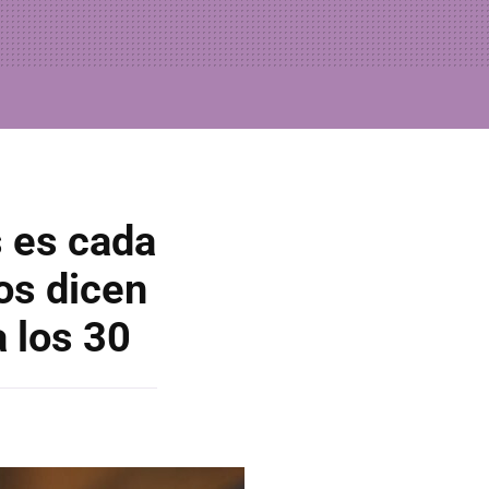
s es cada
os dicen
a los 30