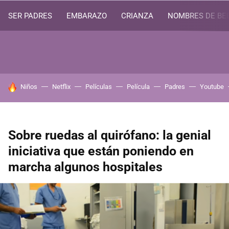
SER PADRES
EMBARAZO
CRIANZA
NOMBRES DE BE
HOY SE HABLA DE
Niños
Netflix
Películas
Película
Padres
Youtube
Sobre ruedas al quirófano: la genial
iniciativa que están poniendo en
marcha algunos hospitales