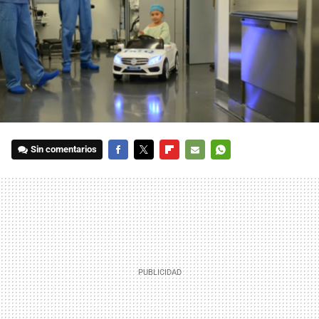
Sin comentarios
FACEBOOK
TWITTER
FLIPBOARD
E-
WHATSAPP
MAIL