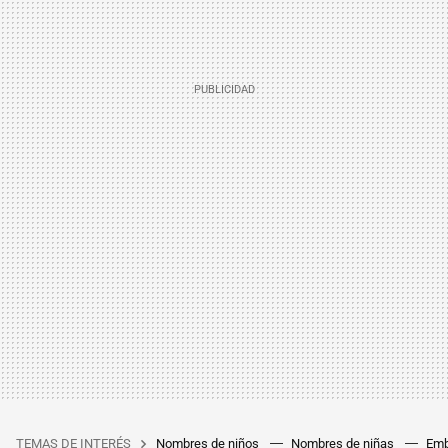
TEMAS DE INTERÉS
Nombres de niños
Nombres de niñas
Emb