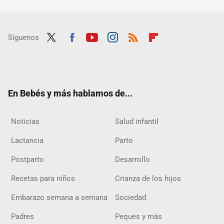
Síguenos
Twit
Fac
Yout
Inst
RSS
Flip
ter
ebo
ube
agra
boar
ok
m
d
En Bebés y más hablamos de...
Noticias
Salud infantil
Lactancia
Parto
Postparto
Desarrollo
Recetas para niños
Crianza de los hijos
Embarazo semana a semana
Sociedad
Padres
Peques y más