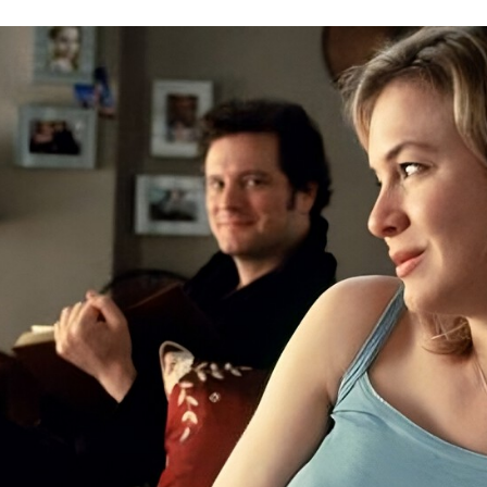
FACEBOOK
TWITTER
FLIPBOARD
E-
MAIL