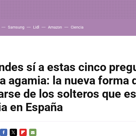
Samsung
Lidl
Amazon
Ciencia
ndes sí a estas cinco pregu
la agamia: la nueva forma 
arse de los solteros que e
ia en España