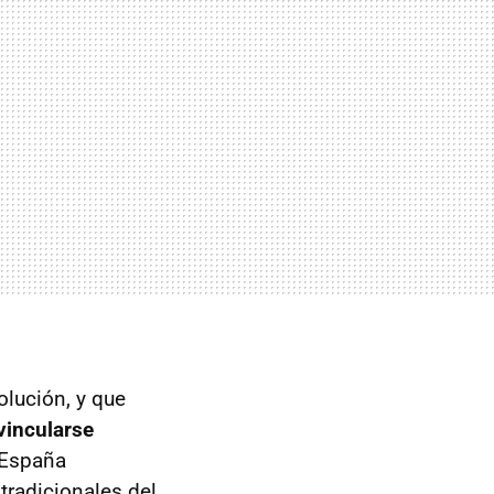
olución, y que
vincularse
n España
tradicionales del