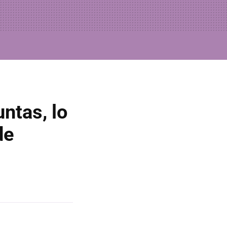
ntas, lo
de
s