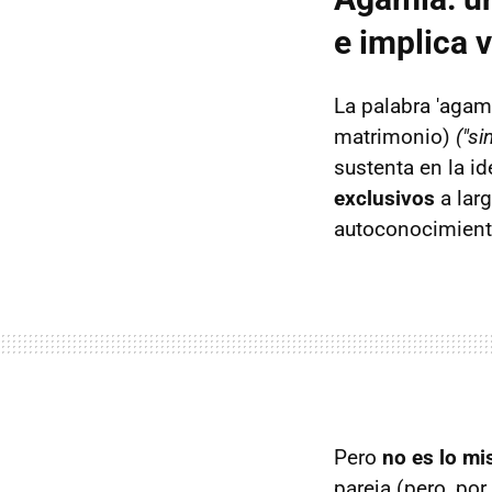
e implica v
La palabra 'agam
matrimonio)
("si
sustenta en la id
exclusivos
a lar
autoconocimient
Pero
no es lo mi
pareja (pero, por