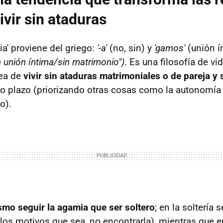
ivir sin ataduras
ia' proviene del griego:
'-a'
(no, sin) y
'gamos'
(unión í
n unión íntima/sin matrimonio")
. Es una filosofía de vi
ea de
vivir sin ataduras matrimoniales o de pareja 
go plazo (priorizando otras cosas como la autonomía 
o).
smo seguir la agamia que ser soltero
; en la soltería
 los motivos que sea, no encontrarla), mientras que 