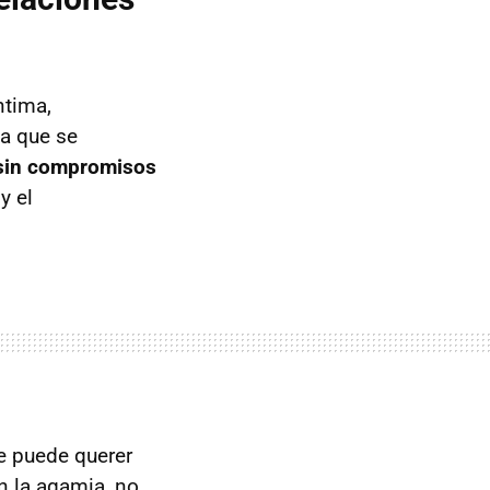
ntima,
da que se
y sin compromisos
y el
 se puede querer
en la agamia, no