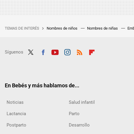
TEMAS DE INTERÉS
Nombres de niños
Nombres de niñas
Emb
Síguenos
Twit
Fac
Yout
Inst
RSS
Flip
ter
ebo
ube
agra
boar
ok
m
d
En Bebés y más hablamos de...
Noticias
Salud infantil
Lactancia
Parto
Postparto
Desarrollo