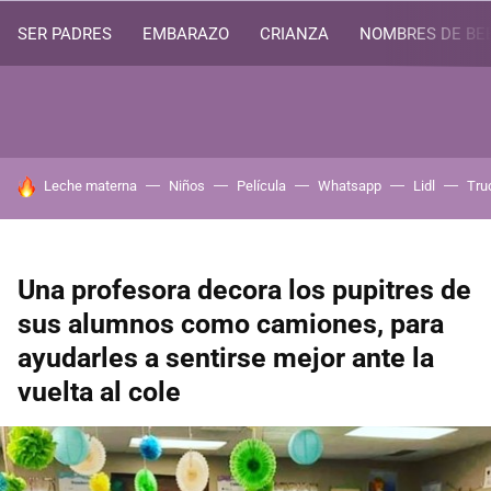
SER PADRES
EMBARAZO
CRIANZA
NOMBRES DE BE
HOY SE HABLA DE
Leche materna
Niños
Película
Whatsapp
Lidl
Tru
Una profesora decora los pupitres de
sus alumnos como camiones, para
ayudarles a sentirse mejor ante la
vuelta al cole