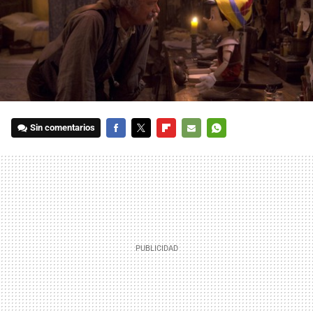
Sin comentarios
FACEBOOK
TWITTER
FLIPBOARD
E-
WHATSAPP
MAIL