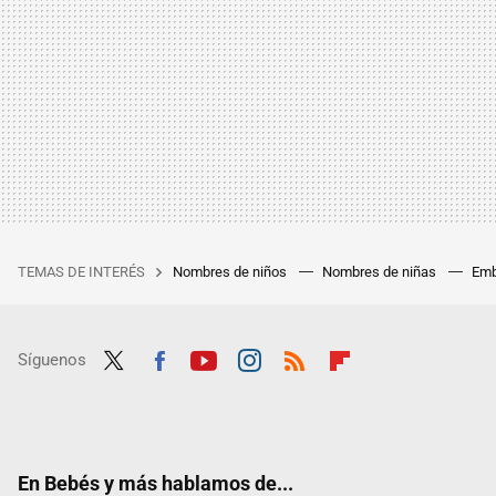
TEMAS DE INTERÉS
Nombres de niños
Nombres de niñas
Emb
Síguenos
Twit
Fac
Yout
Inst
RSS
Flip
ter
ebo
ube
agra
boar
ok
m
d
En Bebés y más hablamos de...