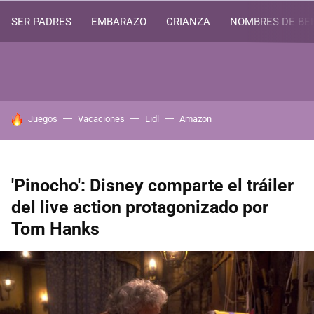
SER PADRES
EMBARAZO
CRIANZA
NOMBRES DE BE
HOY SE HABLA DE
Juegos
Vacaciones
Lidl
Amazon
'Pinocho': Disney comparte el tráiler
del live action protagonizado por
Tom Hanks