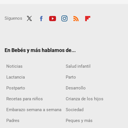
Síguenos
Twit
Fac
Yout
Inst
RSS
Flip
ter
ebo
ube
agra
boar
ok
m
d
En Bebés y más hablamos de...
Noticias
Salud infantil
Lactancia
Parto
Postparto
Desarrollo
Recetas para niños
Crianza de los hijos
Embarazo semana a semana
Sociedad
Padres
Peques y más