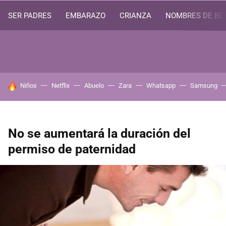
SER PADRES
EMBARAZO
CRIANZA
NOMBRES DE BE
HOY SE HABLA DE
Niños
Netflix
Abuelo
Zara
Whatsapp
Samsung
No se aumentará la duración del
permiso de paternidad