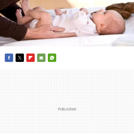
FACEBOOK
TWITTER
FLIPBOARD
E-
WHATSAPP
MAIL