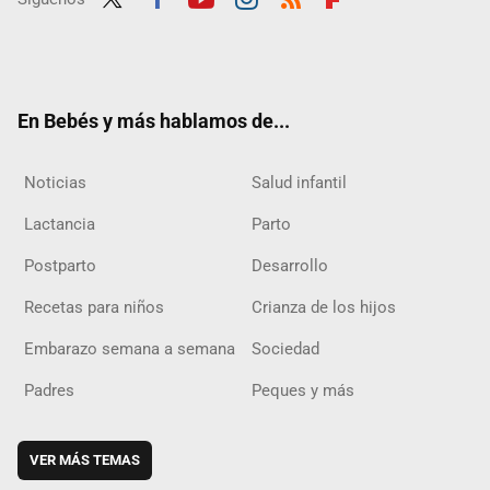
Twit
Fac
Yout
Inst
RSS
Flip
ter
ebo
ube
agra
boar
ok
m
d
En Bebés y más hablamos de...
Noticias
Salud infantil
Lactancia
Parto
Postparto
Desarrollo
Recetas para niños
Crianza de los hijos
Embarazo semana a semana
Sociedad
Padres
Peques y más
VER MÁS TEMAS