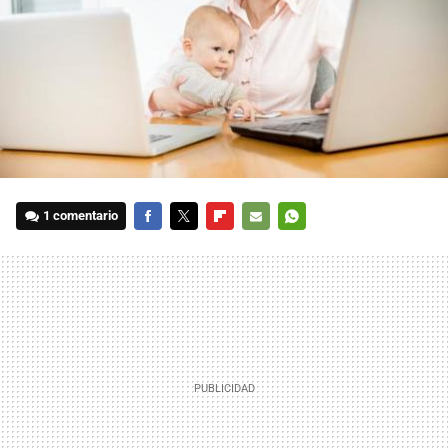
1 comentario
FACEBOOK
TWITTER
FLIPBOARD
E-
WHATSAPP
MAIL