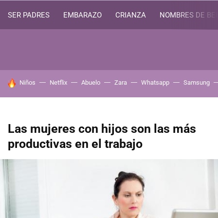
SER PADRES
EMBARAZO
CRIANZA
NOMBRES DE BE
HOY SE HABLA DE
Niños
Netflix
Abuelo
Zara
Whatsapp
Samsung
Las mujeres con hijos son las más
productivas en el trabajo