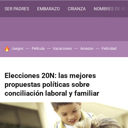
SER PADRES
EMBARAZO
CRIANZA
NOMBRES DE BE
HOY SE HABLA DE
Juegos
Película
Vacaciones
Amazon
Felicidad
Elecciones 20N: las mejores
propuestas políticas sobre
conciliación laboral y familiar