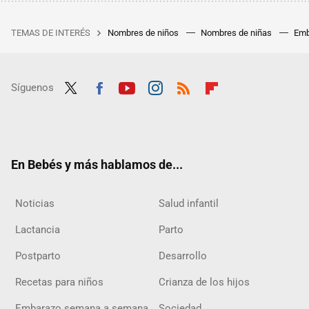
TEMAS DE INTERÉS
Nombres de niños
Nombres de niñas
Emb
Síguenos
Twit
Fac
Yout
Inst
RSS
Flip
ter
ebo
ube
agra
boar
ok
m
d
En Bebés y más hablamos de...
Noticias
Salud infantil
Lactancia
Parto
Postparto
Desarrollo
Recetas para niños
Crianza de los hijos
Embarazo semana a semana
Sociedad