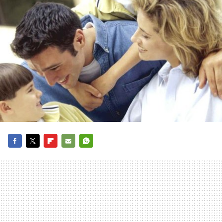
FACEBOOK
TWITTER
FLIPBOARD
E-
WHATSAPP
MAIL