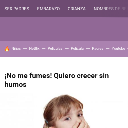
SER PADRES
EMBARAZO
CRIANZA
NOMBRES DE BE
HOY SE HABLA DE
Niños
Netflix
Películas
Película
Padres
Youtube
¡No me fumes! Quiero crecer sin
humos