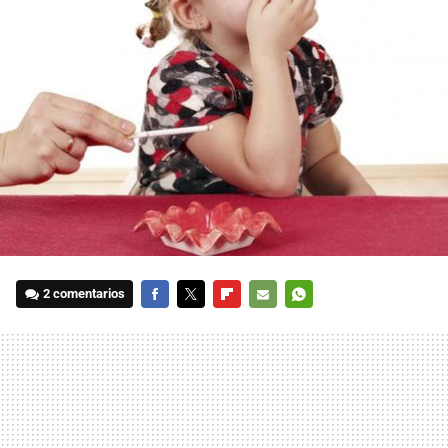
2 comentarios
FACEBOOK
TWITTER
FLIPBOARD
E-
WHATSAPP
MAIL