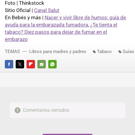
Foto | Thinkstock
Sitio Oficial |
Canal Salut
En Bebés y más |
Nacer y vivir libre de humos: guía de
ayuda para la embarazada fumadora
,
¿Te tienta el
tabaco? Diez pasos para dejar de fumar en el
embarazo
TEMAS
Libros para madres y padres
Tabaco
Guías
FACEBOOK
TWITTER
FLIPBOARD
E-
WHATSAPP
MAIL
Comentarios cerrados