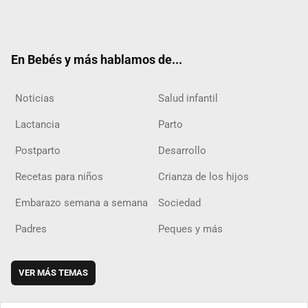
Twit
Fac
Yout
Inst
RSS
Flip
ter
ebo
ube
agra
boar
ok
m
d
En Bebés y más hablamos de...
Noticias
Salud infantil
Lactancia
Parto
Postparto
Desarrollo
Recetas para niños
Crianza de los hijos
Embarazo semana a semana
Sociedad
Padres
Peques y más
VER MÁS TEMAS