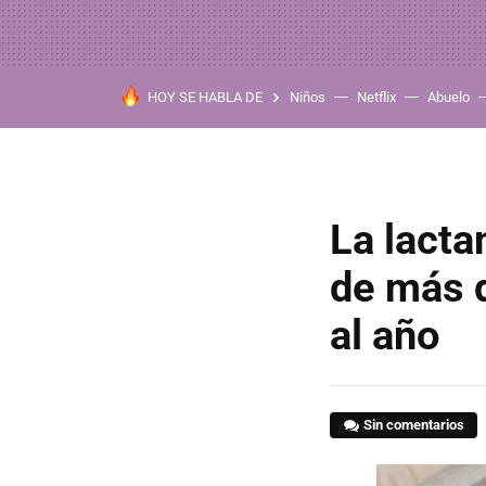
HOY SE HABLA DE
Niños
Netflix
Abuelo
La lacta
de más 
al año
Sin comentarios