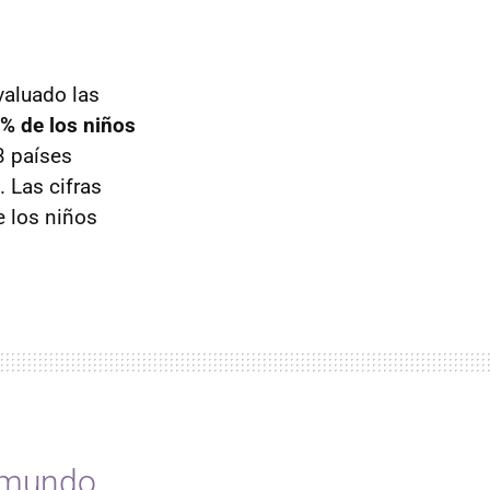
valuado las
0% de los niños
3 países
 Las cifras
e los niños
l mundo