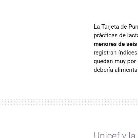
La Tarjeta de Pu
prácticas de lac
menores de seis
registran índice
quedan muy por d
debería alimenta
Unicef y l