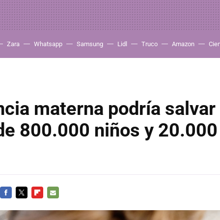
Zara
Whatsapp
Samsung
Lidl
Truco
Amazon
Cie
ncia materna podría salvar 
de 800.000 niños y 20.000
FACEBOOK
TWITTER
FLIPBOARD
E-
MAIL