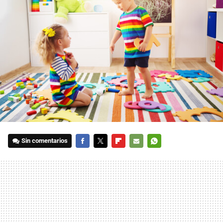
Sin comentarios
FACEBOOK
TWITTER
FLIPBOARD
E-
WHATSAPP
MAIL