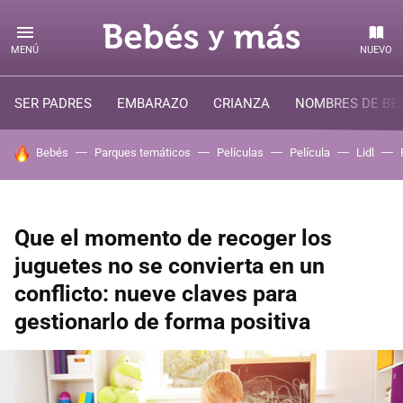
MENÚ
NUEVO
SER PADRES
EMBARAZO
CRIANZA
NOMBRES DE BE
HOY SE HABLA DE
Bebés
Parques temáticos
Películas
Película
Lidl
Que el momento de recoger los
juguetes no se convierta en un
conflicto: nueve claves para
gestionarlo de forma positiva