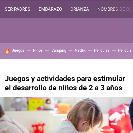
SER PADRES
EMBARAZO
CRIANZA
NOMBRES DE BE
HOY SE HABLA DE
Juegos
Niños
Camping
Netflix
Películas
Película
Juegos y actividades para estimular
el desarrollo de niños de 2 a 3 años