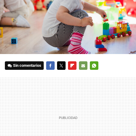
Sin comentarios
FACEBOOK
TWITTER
FLIPBOARD
E-
WHATSAPP
MAIL