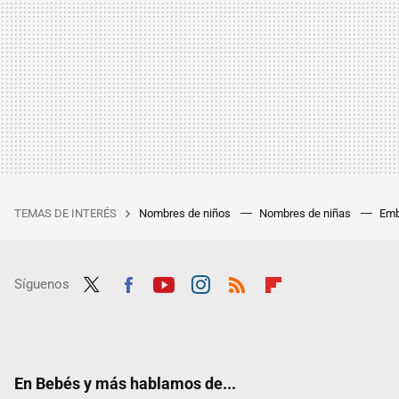
TEMAS DE INTERÉS
Nombres de niños
Nombres de niñas
Emb
Síguenos
Twit
Fac
Yout
Inst
RSS
Flip
ter
ebo
ube
agra
boar
ok
m
d
En Bebés y más hablamos de...