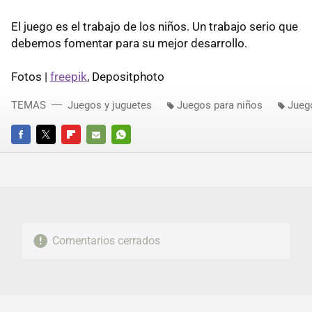
El juego es el trabajo de los niños. Un trabajo serio que
debemos fomentar para su mejor desarrollo.
Fotos |
freepik
, Depositphoto
TEMAS
Juegos y juguetes
Juegos para niños
Jueg
FACEBOOK
TWITTER
FLIPBOARD
E-
WHATSAPP
MAIL
Comentarios cerrados